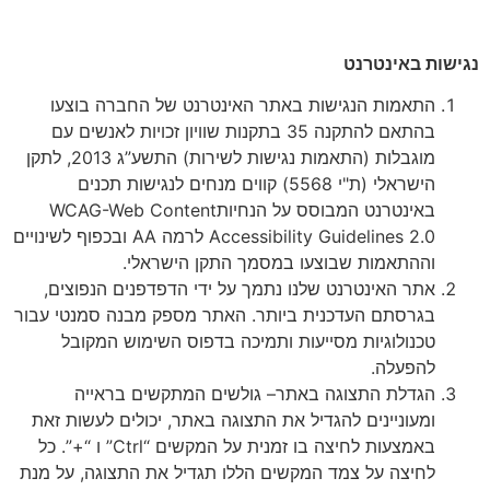
נגישות באינטרנט
התאמות הנגישות באתר האינטרנט של החברה בוצעו
בהתאם להתקנה 35 בתקנות שוויון זכויות לאנשים עם
מוגבלות (התאמות נגישות לשירות) התשע”ג 2013, לתקן
הישראלי (ת"י 5568) קווים מנחים לנגישות תכנים
באינטרנט המבוסס על הנחיותWCAG-Web Content
Accessibility Guidelines 2.0 לרמה AA ובכפוף לשינויים
וההתאמות שבוצעו במסמך התקן הישראלי.
אתר האינטרנט שלנו נתמך על ידי הדפדפנים הנפוצים,
בגרסתם העדכנית ביותר. האתר מספק מבנה סמנטי עבור
טכנולוגיות מסייעות ותמיכה בדפוס השימוש המקובל
להפעלה.
הגדלת התצוגה באתר– גולשים המתקשים בראייה
ומעוניינים להגדיל את התצוגה באתר, יכולים לעשות זאת
באמצעות לחיצה בו זמנית על המקשים “Ctrl” ו “+”. כל
לחיצה על צמד המקשים הללו תגדיל את התצוגה, על מנת