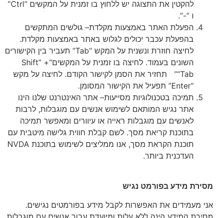
להקטין את התצוגה יש ללחוץ בו זמנית על המקשים “Ctrl”
ו “-”.
הפעלת האתר באמצעות מקלדת– גולשים המתקשים
בהפעלת עכבר יכולים לגלוש באתר באמצעות מקלדת.
לחיצה חוזרת ונשנית על המקש “Tab” תעביר בין הקישורים
השונים בעמוד. לחיצה בו זמנית על המקשים“Shift” +
“Tab” תחזיר את הסמן לקישור הקודם. לחיצה על מקש
“Enter” תפעיל את הקישור המסומן.
תמיכה בטכנולוגיות מסייעות– אתר האינטרנט שלנו הינו
אתר נגיש המותאם לשימוש אנשים עם מוגבלות, לרבות
לאנשים עם מוגבלות ראייה או עיוורים ומאפשר תמיכה
בתוכנת קריאת מסך. לשם קבלת חווית גלישה מיטבית עם
תוכנת הקראת מסך, אנו ממליצים לשימוש בתוכנת NVDA
העדכנית ביותר.
מסירת מידע בפורמט נגיש
אני מעמידים את האפשרות לקבל מידע בפורמטים נגישים.
מסירת המידע הינה ללא עלות ומיועדת עבור אנשים עם מוגבלות.